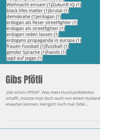
1 Beitrag
1 Beitrag
Weihnacht einsam
(1)
Zukunft IQ
(1)
1 Beitrag
1 Beitrag
black lifes matter
(1)
brutal
(1)
1 Beitrag
1 Beitrag
demokratie
(1)
erdogan
(1)
1 Beitrag
erdogan als fieser streetfighter
(1)
1 Beitrag
erdogan als streetfighter
(1)
1 Beitrag
erdogan reden lassen
(1)
1 Beitrag
erdogans propaganda in europa
(1)
1 Beitrag
1 Beitrag
frauen Fussball
(1)
fussball
(1)
1 Beitrag
1 Beitrag
gender Sprache
(1)
hands
(1)
1 Beitrag
jagd auf jegge
(1)
Gibs Pfötli
„Gib schön s’Pfötli“. Was mein Hund problemlos
schafft, müsste man doch auch von einem Ausländer
erwarten können, Herrgott noch mal. Oder...