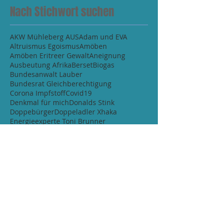
Nach Stichwort suchen
AKW Mühleberg AUS
Adam und EVA
Altruismus Egoismus
Amöben
Amöben Eritreer Gewalt
Aneignung
Ausbeutung Afrika
Berset
Biogas
Bundesanwalt Lauber
Bundesrat Gleichberechtigung
Corona Impfstoff
Covid19
Denkmal für mich
Donalds Stink
Doppebürger
Doppeladler Xhaka
Energieexperte Toni Brunner
Erdogan warum
Eschbach
Fussball Champion
Fussball Regeln WM
Fussball WM Aus
Gegenwart aktuell
Greta
Hitler
Händedruck
Impfstatistik Covid IP
Interview Fussballer
Ju52 Absturz
Ju52 Absturz Bericht
Kampfjet Militär
Kimmich
Kinder jeder Rappen
Klimawandel
Lehrplan21
Logik
Magdalena Maske
Marktwirtschaft Konkurrenz Ertrag