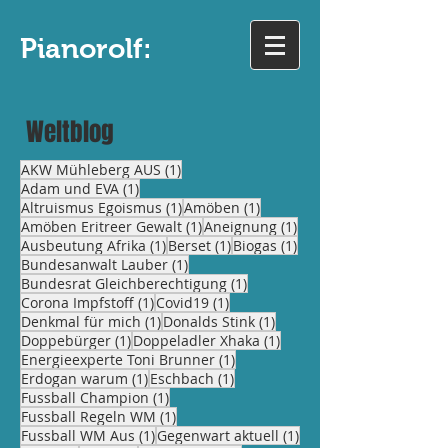
Pianorolf:
Weltblog
1 Beitrag
AKW Mühleberg AUS
(1)
1 Beitrag
Adam und EVA
(1)
1 Beitrag
1 Beitrag
Altruismus Egoismus
(1)
Amöben
(1)
1 Beitrag
1 Beitrag
Amöben Eritreer Gewalt
(1)
Aneignung
(1)
1 Beitrag
1 Beitrag
1 Beitrag
Ausbeutung Afrika
(1)
Berset
(1)
Biogas
(1)
1 Beitrag
Bundesanwalt Lauber
(1)
1 Beitrag
Bundesrat Gleichberechtigung
(1)
1 Beitrag
1 Beitrag
Corona Impfstoff
(1)
Covid19
(1)
1 Beitrag
1 Beitrag
Denkmal für mich
(1)
Donalds Stink
(1)
1 Beitrag
1 Beitrag
Doppebürger
(1)
Doppeladler Xhaka
(1)
1 Beitrag
Energieexperte Toni Brunner
(1)
1 Beitrag
1 Beitrag
Erdogan warum
(1)
Eschbach
(1)
1 Beitrag
Fussball Champion
(1)
1 Beitrag
Fussball Regeln WM
(1)
1 Beitrag
1 Beitrag
Fussball WM Aus
(1)
Gegenwart aktuell
(1)