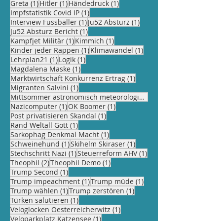
1 Beitrag
1 Beitrag
1 Beitrag
Greta
(1)
Hitler
(1)
Händedruck
(1)
1 Beitrag
Impfstatistik Covid IP
(1)
1 Beitrag
1 Beitrag
Interview Fussballer
(1)
Ju52 Absturz
(1)
1 Beitrag
Ju52 Absturz Bericht
(1)
1 Beitrag
1 Beitrag
Kampfjet Militär
(1)
Kimmich
(1)
1 Beitrag
1 Beitrag
Kinder jeder Rappen
(1)
Klimawandel
(1)
1 Beitrag
1 Beitrag
Lehrplan21
(1)
Logik
(1)
1 Beitrag
Magdalena Maske
(1)
1 Beitrag
Marktwirtschaft Konkurrenz Ertrag
(1)
1 Beitrag
Migranten Salvini
(1)
Mittsommer astronomisch meteorologisch
(1)
1 Beitrag
1 Beitrag
Nazicomputer
(1)
OK Boomer
(1)
1 Beitrag
Post privatisieren Skandal
(1)
1 Beitrag
Rand Weltall Gott
(1)
1 Beitrag
Sarkophag Denkmal Macht
(1)
1 Beitrag
1 Beitrag
Schweinehund
(1)
Skihelm Skiraser
(1)
1 Beitrag
1 Beitrag
Stechschritt Nazi
(1)
Steuerreform AHV
(1)
2 Beiträge
1 Beitrag
Theophil
(2)
Theophil Demo
(1)
1 Beitrag
Trump Second
(1)
1 Beitrag
1 Beitrag
Trump impeachment
(1)
Trump müde
(1)
1 Beitrag
1 Beitrag
Trump wählen
(1)
Trump zerstören
(1)
1 Beitrag
Türken salutieren
(1)
1 Beitrag
Veloglocken Oesterreicherwitz
(1)
1 Beitrag
Veloparkplatz Katzensee
(1)