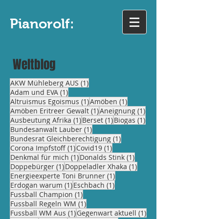
Pianorolf:
Weltblog
1 Beitrag
AKW Mühleberg AUS
(1)
1 Beitrag
Adam und EVA
(1)
1 Beitrag
1 Beitrag
Altruismus Egoismus
(1)
Amöben
(1)
1 Beitrag
1 Beitrag
Amöben Eritreer Gewalt
(1)
Aneignung
(1)
1 Beitrag
1 Beitrag
1 Beitrag
Ausbeutung Afrika
(1)
Berset
(1)
Biogas
(1)
1 Beitrag
Bundesanwalt Lauber
(1)
1 Beitrag
Bundesrat Gleichberechtigung
(1)
1 Beitrag
1 Beitrag
Corona Impfstoff
(1)
Covid19
(1)
1 Beitrag
1 Beitrag
Denkmal für mich
(1)
Donalds Stink
(1)
1 Beitrag
1 Beitrag
Doppebürger
(1)
Doppeladler Xhaka
(1)
1 Beitrag
Energieexperte Toni Brunner
(1)
1 Beitrag
1 Beitrag
Erdogan warum
(1)
Eschbach
(1)
1 Beitrag
Fussball Champion
(1)
1 Beitrag
Fussball Regeln WM
(1)
1 Beitrag
1 Beitrag
Fussball WM Aus
(1)
Gegenwart aktuell
(1)