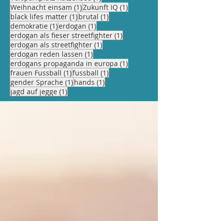
1 Beitrag
1 Beitrag
Weihnacht einsam
(1)
Zukunft IQ
(1)
1 Beitrag
1 Beitrag
black lifes matter
(1)
brutal
(1)
1 Beitrag
1 Beitrag
demokratie
(1)
erdogan
(1)
1 Beitrag
erdogan als fieser streetfighter
(1)
1 Beitrag
erdogan als streetfighter
(1)
1 Beitrag
erdogan reden lassen
(1)
1 Beitrag
erdogans propaganda in europa
(1)
1 Beitrag
1 Beitrag
frauen Fussball
(1)
fussball
(1)
1 Beitrag
1 Beitrag
gender Sprache
(1)
hands
(1)
1 Beitrag
jagd auf jegge
(1)