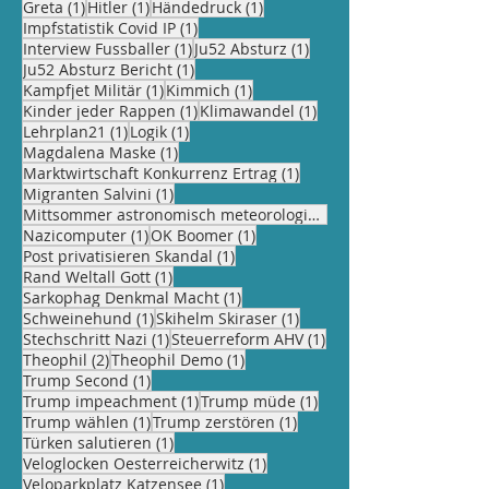
1 Beitrag
1 Beitrag
1 Beitrag
Greta
(1)
Hitler
(1)
Händedruck
(1)
1 Beitrag
Impfstatistik Covid IP
(1)
1 Beitrag
1 Beitrag
Interview Fussballer
(1)
Ju52 Absturz
(1)
1 Beitrag
Ju52 Absturz Bericht
(1)
1 Beitrag
1 Beitrag
Kampfjet Militär
(1)
Kimmich
(1)
1 Beitrag
1 Beitrag
Kinder jeder Rappen
(1)
Klimawandel
(1)
1 Beitrag
1 Beitrag
Lehrplan21
(1)
Logik
(1)
1 Beitrag
Magdalena Maske
(1)
1 Beitrag
Marktwirtschaft Konkurrenz Ertrag
(1)
1 Beitrag
Migranten Salvini
(1)
Mittsommer astronomisch meteorologisch
(1)
1 Beitrag
1 Beitrag
Nazicomputer
(1)
OK Boomer
(1)
1 Beitrag
Post privatisieren Skandal
(1)
1 Beitrag
Rand Weltall Gott
(1)
1 Beitrag
Sarkophag Denkmal Macht
(1)
1 Beitrag
1 Beitrag
Schweinehund
(1)
Skihelm Skiraser
(1)
1 Beitrag
1 Beitrag
Stechschritt Nazi
(1)
Steuerreform AHV
(1)
2 Beiträge
1 Beitrag
Theophil
(2)
Theophil Demo
(1)
1 Beitrag
Trump Second
(1)
1 Beitrag
1 Beitrag
Trump impeachment
(1)
Trump müde
(1)
1 Beitrag
1 Beitrag
Trump wählen
(1)
Trump zerstören
(1)
1 Beitrag
Türken salutieren
(1)
1 Beitrag
Veloglocken Oesterreicherwitz
(1)
1 Beitrag
Veloparkplatz Katzensee
(1)