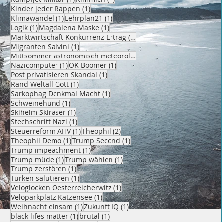
1 Beitrag
Kinder jeder Rappen
(1)
1 Beitrag
1 Beitrag
Klimawandel
(1)
Lehrplan21
(1)
1 Beitrag
1 Beitrag
Logik
(1)
Magdalena Maske
(1)
1 Beitrag
Marktwirtschaft Konkurrenz Ertrag
(1)
1 Beitrag
Migranten Salvini
(1)
1 Beitrag
Mittsommer astronomisch meteorologisch
(1)
1 Beitrag
1 Beitrag
Nazicomputer
(1)
OK Boomer
(1)
1 Beitrag
Post privatisieren Skandal
(1)
1 Beitrag
Rand Weltall Gott
(1)
1 Beitrag
Sarkophag Denkmal Macht
(1)
1 Beitrag
Schweinehund
(1)
1 Beitrag
Skihelm Skiraser
(1)
1 Beitrag
Stechschritt Nazi
(1)
1 Beitrag
2 Beiträge
Steuerreform AHV
(1)
Theophil
(2)
1 Beitrag
1 Beitrag
Theophil Demo
(1)
Trump Second
(1)
1 Beitrag
Trump impeachment
(1)
1 Beitrag
1 Beitrag
Trump müde
(1)
Trump wählen
(1)
1 Beitrag
Trump zerstören
(1)
1 Beitrag
Türken salutieren
(1)
1 Beitrag
Veloglocken Oesterreicherwitz
(1)
1 Beitrag
Veloparkplatz Katzensee
(1)
1 Beitrag
1 Beitrag
Weihnacht einsam
(1)
Zukunft IQ
(1)
1 Beitrag
1 Beitrag
black lifes matter
(1)
brutal
(1)