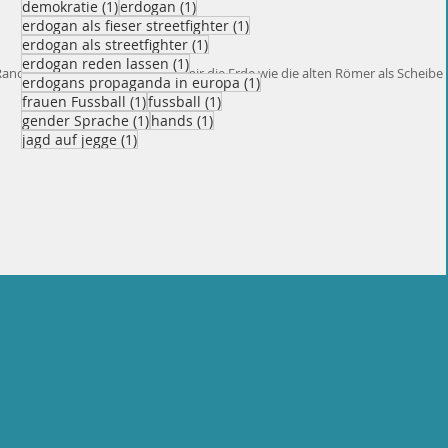
1 Beitrag
1 Beitrag
demokratie
(1)
erdogan
(1)
1 Beitrag
erdogan als fieser streetfighter
(1)
1 Beitrag
erdogan als streetfighter
(1)
1 Beitrag
erdogan reden lassen
(1)
Rand. Im Kindergarten habe ich mir die Erde wie die alten Römer als Scheibe
1 Beitrag
erdogans propaganda in europa
(1)
1 Beitrag
1 Beitrag
frauen Fussball
(1)
fussball
(1)
1 Beitrag
1 Beitrag
gender Sprache
(1)
hands
(1)
1 Beitrag
jagd auf jegge
(1)