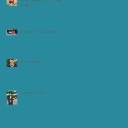
Dummheit nach Cipolla,
Krebs
CHWNT Juni26, Malta
Mario Adorf
Pajass-Diktator