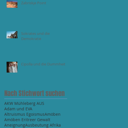
Zabriskje Point
Sokrates und die
Demokratie
Cipolla und die Dummheit
Nach Stichwort suchen
AKW Mühleberg AUS
Adam und EVA
Altruismus Egoismus
Amöben
Amöben Eritreer Gewalt
Aneignung
Ausbeutung Afrika