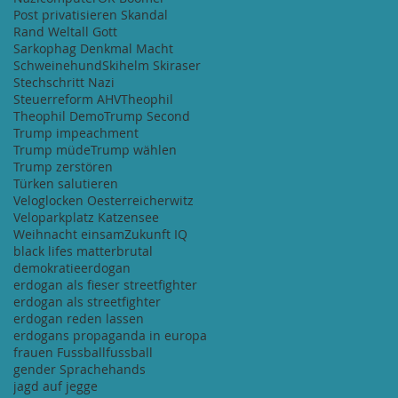
Post privatisieren Skandal
Rand Weltall Gott
Sarkophag Denkmal Macht
Schweinehund
Skihelm Skiraser
Stechschritt Nazi
Steuerreform AHV
Theophil
Theophil Demo
Trump Second
Trump impeachment
Trump müde
Trump wählen
Trump zerstören
Türken salutieren
Veloglocken Oesterreicherwitz
Veloparkplatz Katzensee
Weihnacht einsam
Zukunft IQ
black lifes matter
brutal
demokratie
erdogan
erdogan als fieser streetfighter
erdogan als streetfighter
erdogan reden lassen
erdogans propaganda in europa
frauen Fussball
fussball
gender Sprache
hands
jagd auf jegge