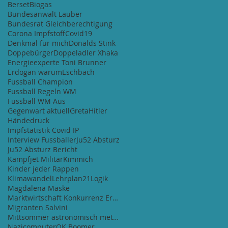
Berset
Biogas
Bundesanwalt Lauber
Bundesrat Gleichberechtigung
Corona Impfstoff
Covid19
Denkmal für mich
Donalds Stink
Doppebürger
Doppeladler Xhaka
Energieexperte Toni Brunner
Erdogan warum
Eschbach
Fussball Champion
Fussball Regeln WM
Fussball WM Aus
Gegenwart aktuell
Greta
Hitler
Händedruck
Impfstatistik Covid IP
Interview Fussballer
Ju52 Absturz
Ju52 Absturz Bericht
Kampfjet Militär
Kimmich
Kinder jeder Rappen
Klimawandel
Lehrplan21
Logik
Magdalena Maske
Marktwirtschaft Konkurrenz Ertrag
Migranten Salvini
Mittsommer astronomisch meteorologisch
Nazicomputer
OK Boomer