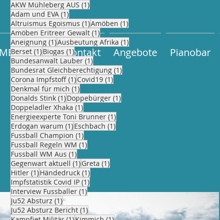
1 Beitrag
AKW Mühleberg AUS
(1)
1 Beitrag
Adam und EVA
(1)
1 Beitrag
1 Beitrag
Altruismus Egoismus
(1)
Amöben
(1)
1 Beitrag
Amöben Eritreer Gewalt
(1)
1 Beitrag
1 Beitrag
Aneignung
(1)
Ausbeutung Afrika
(1)
ME
BLOG
Kontakt
Angebote
Pianobar
1 Beitrag
1 Beitrag
Berset
(1)
Biogas
(1)
1 Beitrag
Bundesanwalt Lauber
(1)
1 Beitrag
Bundesrat Gleichberechtigung
(1)
1 Beitrag
1 Beitrag
Corona Impfstoff
(1)
Covid19
(1)
1 Beitrag
Denkmal für mich
(1)
1 Beitrag
1 Beitrag
Donalds Stink
(1)
Doppebürger
(1)
1 Beitrag
Doppeladler Xhaka
(1)
1 Beitrag
Energieexperte Toni Brunner
(1)
1 Beitrag
1 Beitrag
Erdogan warum
(1)
Eschbach
(1)
1 Beitrag
Fussball Champion
(1)
1 Beitrag
Fussball Regeln WM
(1)
1 Beitrag
Fussball WM Aus
(1)
1 Beitrag
1 Beitrag
Gegenwart aktuell
(1)
Greta
(1)
1 Beitrag
1 Beitrag
Hitler
(1)
Händedruck
(1)
1 Beitrag
Impfstatistik Covid IP
(1)
1 Beitrag
Interview Fussballer
(1)
1 Beitrag
Ju52 Absturz
(1)
1 Beitrag
Ju52 Absturz Bericht
(1)
1 Beitrag
1 Beitrag
Kampfjet Militär
(1)
Kimmich
(1)