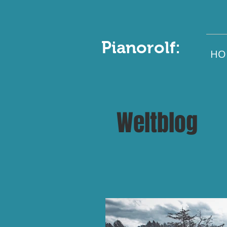
Pianorolf:
HO
Weltblog