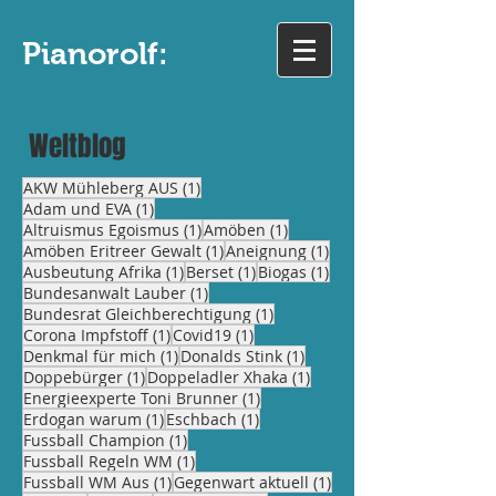
Pianorolf:
Weltblog
1 Beitrag
AKW Mühleberg AUS
(1)
1 Beitrag
Adam und EVA
(1)
1 Beitrag
1 Beitrag
Altruismus Egoismus
(1)
Amöben
(1)
1 Beitrag
1 Beitrag
Amöben Eritreer Gewalt
(1)
Aneignung
(1)
1 Beitrag
1 Beitrag
1 Beitrag
Ausbeutung Afrika
(1)
Berset
(1)
Biogas
(1)
1 Beitrag
Bundesanwalt Lauber
(1)
1 Beitrag
Bundesrat Gleichberechtigung
(1)
1 Beitrag
1 Beitrag
Corona Impfstoff
(1)
Covid19
(1)
1 Beitrag
1 Beitrag
Denkmal für mich
(1)
Donalds Stink
(1)
1 Beitrag
1 Beitrag
Doppebürger
(1)
Doppeladler Xhaka
(1)
1 Beitrag
Energieexperte Toni Brunner
(1)
1 Beitrag
1 Beitrag
Erdogan warum
(1)
Eschbach
(1)
1 Beitrag
Fussball Champion
(1)
1 Beitrag
Fussball Regeln WM
(1)
1 Beitrag
1 Beitrag
Fussball WM Aus
(1)
Gegenwart aktuell
(1)