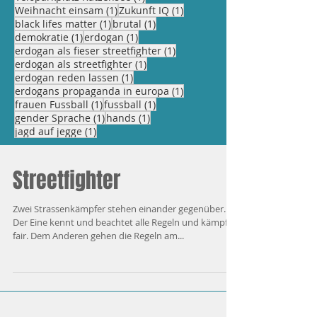
1 Beitrag
1 Beitrag
Weihnacht einsam
(1)
Zukunft IQ
(1)
1 Beitrag
1 Beitrag
black lifes matter
(1)
brutal
(1)
1 Beitrag
1 Beitrag
demokratie
(1)
erdogan
(1)
1 Beitrag
erdogan als fieser streetfighter
(1)
1 Beitrag
erdogan als streetfighter
(1)
1 Beitrag
erdogan reden lassen
(1)
1 Beitrag
erdogans propaganda in europa
(1)
1 Beitrag
1 Beitrag
frauen Fussball
(1)
fussball
(1)
1 Beitrag
1 Beitrag
gender Sprache
(1)
hands
(1)
1 Beitrag
jagd auf jegge
(1)
Streetfighter
Zwei Strassenkämpfer stehen einander gegenüber.
Der Eine kennt und beachtet alle Regeln und kämpft
fair. Dem Anderen gehen die Regeln am...