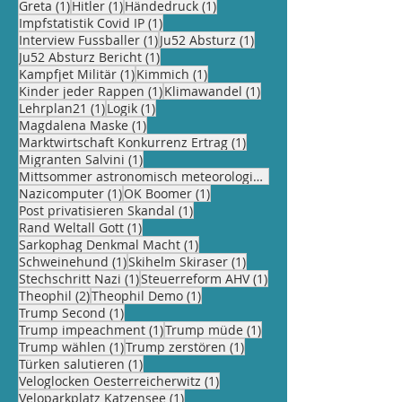
1 Beitrag
1 Beitrag
1 Beitrag
Greta
(1)
Hitler
(1)
Händedruck
(1)
1 Beitrag
Impfstatistik Covid IP
(1)
1 Beitrag
1 Beitrag
Interview Fussballer
(1)
Ju52 Absturz
(1)
1 Beitrag
Ju52 Absturz Bericht
(1)
1 Beitrag
1 Beitrag
Kampfjet Militär
(1)
Kimmich
(1)
1 Beitrag
1 Beitrag
Kinder jeder Rappen
(1)
Klimawandel
(1)
1 Beitrag
1 Beitrag
Lehrplan21
(1)
Logik
(1)
1 Beitrag
Magdalena Maske
(1)
1 Beitrag
Marktwirtschaft Konkurrenz Ertrag
(1)
1 Beitrag
Migranten Salvini
(1)
Mittsommer astronomisch meteorologisch
(1)
1 Beitrag
1 Beitrag
Nazicomputer
(1)
OK Boomer
(1)
1 Beitrag
Post privatisieren Skandal
(1)
1 Beitrag
Rand Weltall Gott
(1)
1 Beitrag
Sarkophag Denkmal Macht
(1)
1 Beitrag
1 Beitrag
Schweinehund
(1)
Skihelm Skiraser
(1)
1 Beitrag
1 Beitrag
Stechschritt Nazi
(1)
Steuerreform AHV
(1)
2 Beiträge
1 Beitrag
Theophil
(2)
Theophil Demo
(1)
1 Beitrag
Trump Second
(1)
1 Beitrag
1 Beitrag
Trump impeachment
(1)
Trump müde
(1)
1 Beitrag
1 Beitrag
Trump wählen
(1)
Trump zerstören
(1)
1 Beitrag
Türken salutieren
(1)
1 Beitrag
Veloglocken Oesterreicherwitz
(1)
1 Beitrag
Veloparkplatz Katzensee
(1)