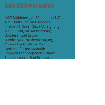
Nach Stichwort suchen
AKW Mühleberg AUS
Adam und EVA
Altruismus Egoismus
Amöben
Amöben Eritreer Gewalt
Aneignung
Ausbeutung Afrika
Berset
Biogas
Bundesanwalt Lauber
Bundesrat Gleichberechtigung
Corona Impfstoff
Covid19
Denkmal für mich
Donalds Stink
Doppebürger
Doppeladler Xhaka
Energieexperte Toni Brunner
Erdogan warum
Eschbach
Fussball Champion
Fussball Regeln WM
Fussball WM Aus
Gegenwart aktuell
Greta
Hitler
Händedruck
Impfstatistik Covid IP
Interview Fussballer
Ju52 Absturz
Ju52 Absturz Bericht
Kampfjet Militär
Kimmich
Kinder jeder Rappen
Klimawandel
Lehrplan21
Logik
Magdalena Maske
Marktwirtschaft Konkurrenz Ertrag