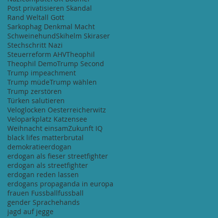
Post privatisieren Skandal
Rand Weltall Gott
Sarkophag Denkmal Macht
Schweinehund
Skihelm Skiraser
Stechschritt Nazi
Steuerreform AHV
Theophil
Theophil Demo
Trump Second
Trump impeachment
Trump müde
Trump wählen
Trump zerstören
Türken salutieren
Veloglocken Oesterreicherwitz
Veloparkplatz Katzensee
Weihnacht einsam
Zukunft IQ
black lifes matter
brutal
demokratie
erdogan
erdogan als fieser streetfighter
erdogan als streetfighter
erdogan reden lassen
erdogans propaganda in europa
frauen Fussball
fussball
gender Sprache
hands
jagd auf jegge