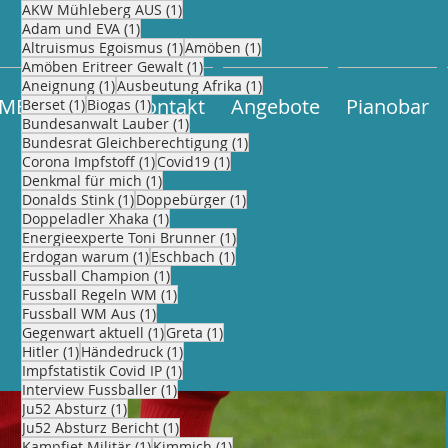
1 Beitrag
AKW Mühleberg AUS
(1)
1 Beitrag
Adam und EVA
(1)
1 Beitrag
1 Beitrag
Altruismus Egoismus
(1)
Amöben
(1)
1 Beitrag
Amöben Eritreer Gewalt
(1)
1 Beitrag
1 Beitrag
Aneignung
(1)
Ausbeutung Afrika
(1)
ME
BLOG
Kontakt
Angebote
Pianobar
1 Beitrag
1 Beitrag
Berset
(1)
Biogas
(1)
1 Beitrag
Bundesanwalt Lauber
(1)
1 Beitrag
Bundesrat Gleichberechtigung
(1)
1 Beitrag
1 Beitrag
Corona Impfstoff
(1)
Covid19
(1)
1 Beitrag
Denkmal für mich
(1)
1 Beitrag
1 Beitrag
Donalds Stink
(1)
Doppebürger
(1)
1 Beitrag
Doppeladler Xhaka
(1)
1 Beitrag
Energieexperte Toni Brunner
(1)
1 Beitrag
1 Beitrag
Erdogan warum
(1)
Eschbach
(1)
1 Beitrag
Fussball Champion
(1)
1 Beitrag
Fussball Regeln WM
(1)
1 Beitrag
Fussball WM Aus
(1)
1 Beitrag
1 Beitrag
Gegenwart aktuell
(1)
Greta
(1)
1 Beitrag
1 Beitrag
Hitler
(1)
Händedruck
(1)
1 Beitrag
Impfstatistik Covid IP
(1)
1 Beitrag
Interview Fussballer
(1)
1 Beitrag
Ju52 Absturz
(1)
1 Beitrag
Ju52 Absturz Bericht
(1)
1 Beitrag
1 Beitrag
Kampfjet Militär
(1)
Kimmich
(1)