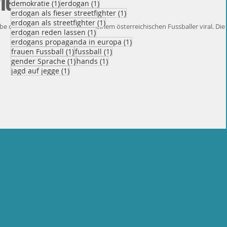
views
1 Beitrag
1 Beitrag
demokratie
(1)
erdogan
(1)
1 Beitrag
erdogan als fieser streetfighter
(1)
1 Beitrag
erdogan als streetfighter
(1)
ube das Video des Interviews mit einem österreichischen Fussballer viral. Die
1 Beitrag
erdogan reden lassen
(1)
1 Beitrag
erdogans propaganda in europa
(1)
1 Beitrag
1 Beitrag
frauen Fussball
(1)
fussball
(1)
1 Beitrag
1 Beitrag
gender Sprache
(1)
hands
(1)
1 Beitrag
jagd auf jegge
(1)