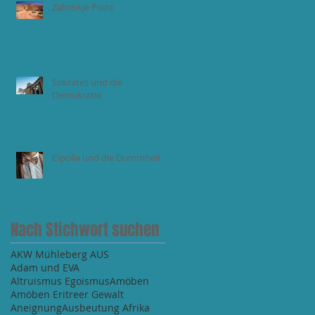
Zabriskje Point
Sokrates und die
Demokratie
Cipolla und die Dummheit
Nach Stichwort suchen
AKW Mühleberg AUS
Adam und EVA
Altruismus Egoismus
Amöben
Amöben Eritreer Gewalt
Aneignung
Ausbeutung Afrika