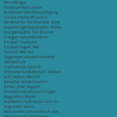
Berset
Biogas
Bundesanwalt Lauber
Bundesrat Gleichberechtigung
Corona Impfstoff
Covid19
Denkmal für mich
Donalds Stink
Doppebürger
Doppeladler Xhaka
Energieexperte Toni Brunner
Erdogan warum
Eschbach
Fussball Champion
Fussball Regeln WM
Fussball WM Aus
Gegenwart aktuell
Greta
Hitler
Händedruck
Impfstatistik Covid IP
Interview Fussballer
Ju52 Absturz
Ju52 Absturz Bericht
Kampfjet Militär
Kimmich
Kinder jeder Rappen
Klimawandel
Lehrplan21
Logik
Magdalena Maske
Marktwirtschaft Konkurrenz Ertrag
Migranten Salvini
Mittsommer astronomisch meteorologisch
Nazicomputer
OK Boomer