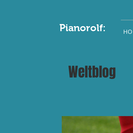
Pianorolf:
HO
Weltblog