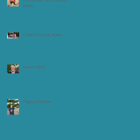
Dummheit nach Cipolla,
Krebs
CHWNT Juni26, Malta
Mario Adorf
Pajass-Diktator