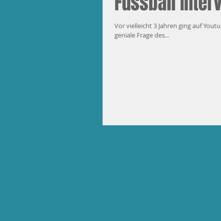
Fussball Inter
Vor vielleicht 3 Jahren ging auf Yout
geniale Frage des...