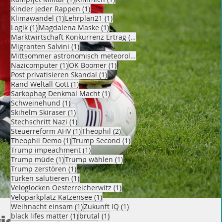
1 Beitrag
Kinder jeder Rappen
(1)
1 Beitrag
1 Beitrag
Klimawandel
(1)
Lehrplan21
(1)
1 Beitrag
1 Beitrag
Logik
(1)
Magdalena Maske
(1)
1 Beitrag
Marktwirtschaft Konkurrenz Ertrag
(1)
1 Beitrag
Migranten Salvini
(1)
1 Beitrag
Mittsommer astronomisch meteorologisch
(1)
1 Beitrag
1 Beitrag
Nazicomputer
(1)
OK Boomer
(1)
1 Beitrag
Post privatisieren Skandal
(1)
1 Beitrag
Rand Weltall Gott
(1)
1 Beitrag
Sarkophag Denkmal Macht
(1)
1 Beitrag
Schweinehund
(1)
1 Beitrag
Skihelm Skiraser
(1)
1 Beitrag
Stechschritt Nazi
(1)
1 Beitrag
2 Beiträge
Steuerreform AHV
(1)
Theophil
(2)
1 Beitrag
1 Beitrag
Theophil Demo
(1)
Trump Second
(1)
1 Beitrag
Trump impeachment
(1)
1 Beitrag
1 Beitrag
Trump müde
(1)
Trump wählen
(1)
1 Beitrag
Trump zerstören
(1)
1 Beitrag
Türken salutieren
(1)
1 Beitrag
Veloglocken Oesterreicherwitz
(1)
1 Beitrag
Veloparkplatz Katzensee
(1)
1 Beitrag
1 Beitrag
Weihnacht einsam
(1)
Zukunft IQ
(1)
1 Beitrag
1 Beitrag
black lifes matter
(1)
brutal
(1)