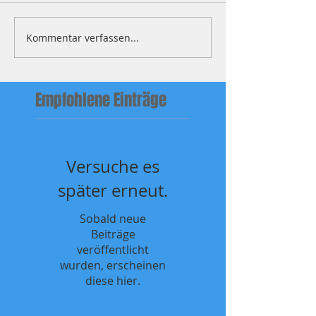
Xhaka once more
CHWNT Juni 26, Nor
Kommentar verfassen...
Empfohlene Einträge
Versuche es
später erneut.
Sobald neue
Beiträge
veröffentlicht
wurden, erscheinen
diese hier.