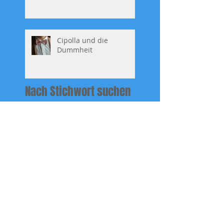
Cipolla und die
Dummheit
Nach Stichwort suchen
AKW Mühleberg AUS
Adam und EVA
Altruismus Egoismus
Amöben
Amöben Eritreer Gewalt
Aneignung
Ausbeutung Afrika
Berset
Biogas
Bundesanwalt Lauber
Bundesrat Gleichberechtigung
Corona Impfstoff
Covid19
Denkmal für mich
Donalds Stink
Doppebürger
Doppeladler Xhaka
Energieexperte Toni Brunner