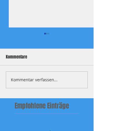
Kommentare
Xhaka once more
CHWNT Juni 26, Nor
Kommentar verfassen...
Empfohlene Einträge