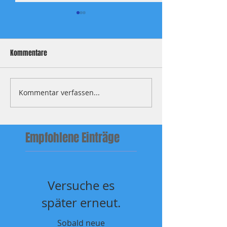
Kommentare
Xhaka once more
CHWNT Juni 26, Nor
Kommentar verfassen...
Empfohlene Einträge
Versuche es
später erneut.
Sobald neue