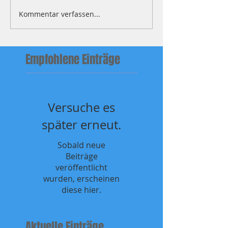
CHWNT Juni 26, Nor
Kommentar verfassen...
Empfohlene Einträge
Versuche es
später erneut.
Sobald neue
Beiträge
veröffentlicht
wurden, erscheinen
diese hier.
Aktuelle Einträge