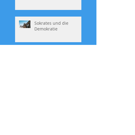
Sokrates und die
Demokratie
Cipolla und die
Dummheit
Nach Stichwort suchen
AKW Mühleberg AUS
Adam und EVA
Altruismus Egoismus
Amöben
Amöben Eritreer Gewalt
Aneignung
Ausbeutung Afrika
Berset
Biogas