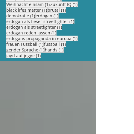
1 Beitrag
1 Beitrag
Weihnacht einsam
(1)
Zukunft IQ
(1)
1 Beitrag
1 Beitrag
black lifes matter
(1)
brutal
(1)
1 Beitrag
1 Beitrag
demokratie
(1)
erdogan
(1)
1 Beitrag
erdogan als fieser streetfighter
(1)
1 Beitrag
erdogan als streetfighter
(1)
1 Beitrag
erdogan reden lassen
(1)
1 Beitrag
erdogans propaganda in europa
(1)
1 Beitrag
1 Beitrag
frauen Fussball
(1)
fussball
(1)
1 Beitrag
1 Beitrag
gender Sprache
(1)
hands
(1)
1 Beitrag
jagd auf jegge
(1)