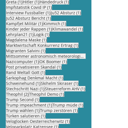
1 Beitrag
1 Beitrag
1 Beitrag
Greta
(1)
Hitler
(1)
Händedruck
(1)
1 Beitrag
Impfstatistik Covid IP
(1)
1 Beitrag
1 Beitrag
Interview Fussballer
(1)
Ju52 Absturz
(1)
1 Beitrag
Ju52 Absturz Bericht
(1)
1 Beitrag
1 Beitrag
Kampfjet Militär
(1)
Kimmich
(1)
1 Beitrag
1 Beitrag
Kinder jeder Rappen
(1)
Klimawandel
(1)
1 Beitrag
1 Beitrag
Lehrplan21
(1)
Logik
(1)
1 Beitrag
Magdalena Maske
(1)
1 Beitrag
Marktwirtschaft Konkurrenz Ertrag
(1)
1 Beitrag
Migranten Salvini
(1)
Mittsommer astronomisch meteorologisch
(1)
1 Beitrag
1 Beitrag
Nazicomputer
(1)
OK Boomer
(1)
1 Beitrag
Post privatisieren Skandal
(1)
1 Beitrag
Rand Weltall Gott
(1)
1 Beitrag
Sarkophag Denkmal Macht
(1)
1 Beitrag
1 Beitrag
Schweinehund
(1)
Skihelm Skiraser
(1)
1 Beitrag
1 Beitrag
Stechschritt Nazi
(1)
Steuerreform AHV
(1)
2 Beiträge
1 Beitrag
Theophil
(2)
Theophil Demo
(1)
1 Beitrag
Trump Second
(1)
1 Beitrag
1 Beitrag
Trump impeachment
(1)
Trump müde
(1)
1 Beitrag
1 Beitrag
Trump wählen
(1)
Trump zerstören
(1)
1 Beitrag
Türken salutieren
(1)
1 Beitrag
Veloglocken Oesterreicherwitz
(1)
1 Beitrag
Veloparkplatz Katzensee
(1)