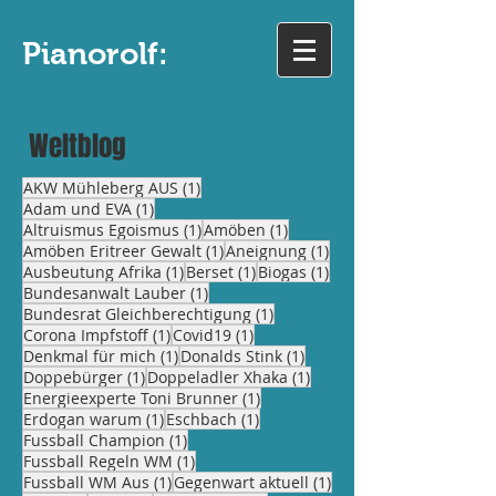
Pianorolf:
Weltblog
1 Beitrag
AKW Mühleberg AUS
(1)
1 Beitrag
Adam und EVA
(1)
1 Beitrag
1 Beitrag
Altruismus Egoismus
(1)
Amöben
(1)
1 Beitrag
1 Beitrag
Amöben Eritreer Gewalt
(1)
Aneignung
(1)
1 Beitrag
1 Beitrag
1 Beitrag
Ausbeutung Afrika
(1)
Berset
(1)
Biogas
(1)
1 Beitrag
Bundesanwalt Lauber
(1)
1 Beitrag
Bundesrat Gleichberechtigung
(1)
1 Beitrag
1 Beitrag
Corona Impfstoff
(1)
Covid19
(1)
1 Beitrag
1 Beitrag
Denkmal für mich
(1)
Donalds Stink
(1)
1 Beitrag
1 Beitrag
Doppebürger
(1)
Doppeladler Xhaka
(1)
1 Beitrag
Energieexperte Toni Brunner
(1)
1 Beitrag
1 Beitrag
Erdogan warum
(1)
Eschbach
(1)
1 Beitrag
Fussball Champion
(1)
1 Beitrag
Fussball Regeln WM
(1)
1 Beitrag
1 Beitrag
Fussball WM Aus
(1)
Gegenwart aktuell
(1)